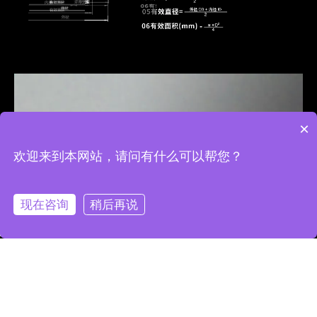
×
欢迎来到本网站，请问有什么可以帮您？
现在咨询
稍后再说
jjdaming@163.com
0523-84527258
13338877447