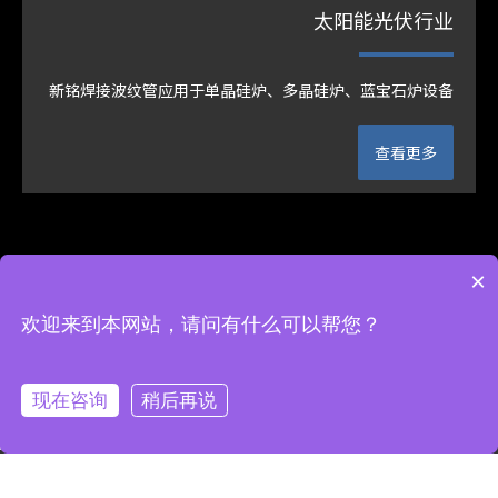
太阳能光伏行业
新铭焊接波纹管应用于单晶硅炉、多晶硅炉、蓝宝石炉设备
查看更多
×
欢迎来到本网站，请问有什么可以帮您？
现在咨询
稍后再说
jjdaming@163.com
0523-84527258
13338877447