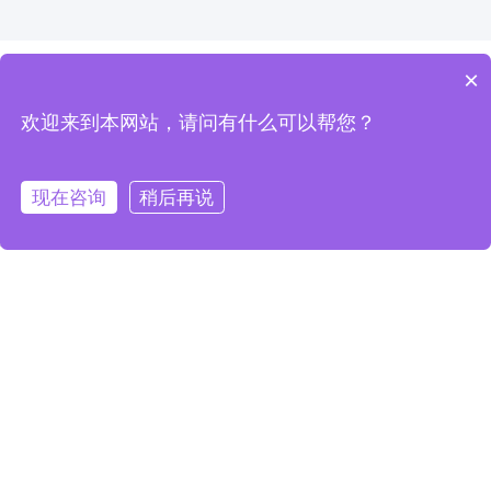
×
免费获取产品报价
欢迎来到本网站，请问有什么可以帮您？
我们的工作人员将会在24小时之内联系您，如果需要其他
13338877447
~
服务，欢迎拨打 服务热线：
现在咨询
稍后再说
jjdaming@163.com
0523-84527258
13338877447
产品查询
姓名
电子邮件
公司名称
*