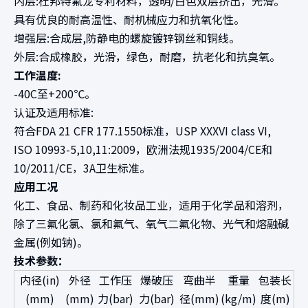
内层:杜邦特氟龙专利材料，透明/白色双层挤出，光滑。
具有优良的耐高温性、耐机械应力和抗氧化性。
增强层:合成层,防静电的螺旋镀锌钢丝和铜线。
外层:合成橡胶，光滑，绿色，耐磨，抗老化和抗臭氧。
工作温度:
-40C至+200℃。
认证及适用标准:
符合FDA 21 CFR 177.1550标准，USP XXXVI class VI,
ISO 10993-5,10,11:2009，欧洲法规1935/2004/CE和
10/2011/CE，3A卫生标准。
应用工况
化工、食品、制药和化妆品工业，适用于化学品和溶剂，
除了三氟化氯、氯和氟气、氧气二氟化物、光气和熔融碱
金属(例如钠)。
技术参数：
内径(in)
外径
工作压
爆破压
弯曲半
重量
包装长
(mm)
(mm)
力(bar)
力(bar)
径(mm)
(kg/m)
度(m)