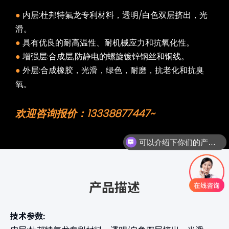
●
内层:杜邦特氟龙专利材料，透明/白色双层挤出，光
滑。
●
具有优良的耐高温性、耐机械应力和抗氧化性。
●
增强层:合成层,防静电的螺旋镀锌钢丝和铜线。
●
外层:合成橡胶，光滑，绿色，耐磨，抗老化和抗臭
氧。
欢迎咨询报价：13338877447~
可以介绍下你们的产品么
产品描述
技术参数: